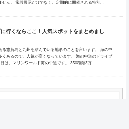
は九州国立博物館が外せません。 常設展示だけでなく、定期的に開催される特別...
ブに行くならここ！人気スポットをまとめまし
る志賀島と九州を結んでいる地形のことを言います。 海の中
ので、人気が高くなっています。 海の中道のドライブ
で行きたいスポットの1つ目は、マリンワールド海の中道です。 350種類3万...
ーメンでしょ！地元の人が良く知る名店をご紹介！