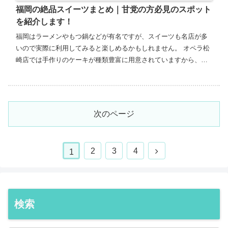
福岡の絶品スイーツまとめ｜甘党の方必見のスポット
を紹介します！
福岡はラーメンやもつ鍋などが有名ですが、スイーツも名店が多
いので実際に利用してみると楽しめるかもしれません。 オペラ松
崎店では手作りのケーキが種類豊富に用意されていますから、各
自で好きな商品を選んで購入することが可能です。 味はもちろ
ん...
次のページ
2
3
4
1
検索