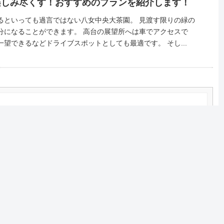
楽しみ尽くす！おすすめのプランを紹介します！
っても過言ではない八女中央大茶園。 見渡す限りの緑の
きます。 高台の展望所へは車でアクセスで
き、有明海や八女市街を一望できるなどドライブスポットとしても最適です。 そし...
ーメンでしょ！地元の人が良く知る名店をご紹介！
ライブ途中に寄りたい名店まとめ