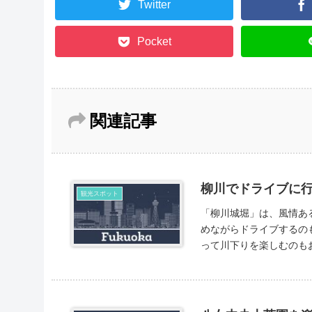
Twitter
Pocket
関連記事
柳川でドライブに
観光スポット
「柳川城堀」は、風情ある
めながらドライブするの
って川下りを楽しむのも
ト...